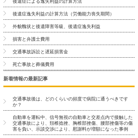
後遺症による逸失利益の計算方法
後遺症逸失利益の計算方法（労働能力喪失期間）
外貌醜状と後遺障害等級、後遺症逸失利益
損害と弁護士費用
交通事故訴訟と遅延損害金
死亡事故と葬儀費用
新着情報の最新記事
交通事故後は、どのくらいの頻度で病院に通うべきです
か？
自動車を運転中、信号無視の自動車と交差点内で接触した
交通事故により、頚椎捻挫、胸椎部挫傷、腰部挫傷等の傷
害を負い、示談交渉により、慰謝料が増額になった事例