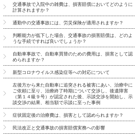
交通事故で入院中の雑費は、損害賠償においてどのように
計算されますか？
通勤中の交通事故には、労災保険が適用されますか？
判断能力が低下した場合、交通事故の損害賠償は、どのよ
うな手続ですれば良いでしょうか？
自動車事故で、自動車買替のための費用は、損害として認
められますか？
新型コロナウイルス感染症等への対応について
左後方から来た自動車に追突される被害にあい、治療中に
ご依頼に至り、治療終了時期について交渉し、後遺障害
（第１４級９号）が認定された後、示談交渉を開始し、示
談交渉の結果、相当額で示談に至った事例
症状固定後の治療費は、損害として認められますか？
民法改正と交通事故の損害賠償実務への影響