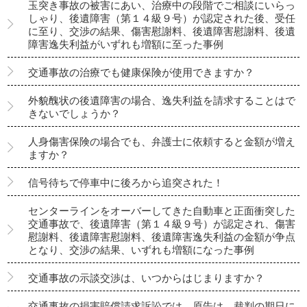
玉突き事故の被害にあい、治療中の段階でご相談にいらっ
しゃり、後遺障害（第１４級９号）が認定された後、受任
に至り、交渉の結果、傷害慰謝料、後遺障害慰謝料、後遺
障害逸失利益がいずれも増額に至った事例
交通事故の治療でも健康保険が使用できますか？
外貌醜状の後遺障害の場合、逸失利益を請求することはで
きないでしょうか？
人身傷害保険の場合でも、弁護士に依頼すると金額が増え
ますか？
信号待ちで停車中に後ろから追突された！
センターラインをオーバーしてきた自動車と正面衝突した
交通事故で、後遺障害（第１４級９号）が認定され、傷害
慰謝料、後遺障害慰謝料、後遺障害逸失利益の金額が争点
となり、交渉の結果、いずれも増額になった事例
交通事故の示談交渉は、いつからはじまりますか？
交通事故の損害賠償請求訴訟では、原告は、裁判の期日に