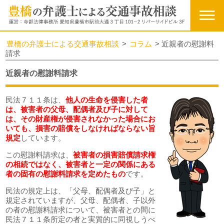
豊橋の弁護士による交通事故相談
>
コラム
>
近親者の慰謝料
請求
近親者の慰謝料請求
民法７１１条は、
他人の生命を侵害した者
は、被害者の父母、配偶者及び子に対して
は、その財産権が侵害されなかった場合にお
いても、損害の賠償をしなければならない旨
規定
しています。
この慰謝料請求は、
被害者の損害賠償請求権
の相続ではなく、被害者と一定の関係にある
者の固有の慰謝料請求を定めたもの
です。
民法の規定上は、「父母、配偶者及び子」と
規定されていますが、父母、配偶者、子以外
の者の慰謝料請求について、被害者との間に
民法７１１条所定の者と実質的に同視しうべ