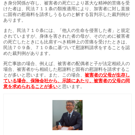
き身分関係が存し、被害者の死亡により甚大な精神的苦痛を受
けた者は、民法７１１条の類推適用により、加害者に対し直接
に固有の慰藉料を請求しうるものと解する旨判示した裁判例が
あります。
また、民法７１０条には、「他人の生命を侵害した者」と規定
されていますが、身体を害された者の母が、そのために被害者
の死亡したときにも比肩すべき精神上の苦痛を受けたときは、
民法７０９条、７１０条に基づいて慰謝料請求をすることを認
めた裁判例があります。
死亡事故の場合、例えば、被害者の配偶者と子が法定相続人の
場合、被害者から相続した慰謝料と固有の慰謝料を請求するこ
とが多いと思います。また、この場合、
被害者の父母が生存し
ている場合、保険会社から、示談にあたり、被害者の父母の同
意を求められることが多い
と思います。