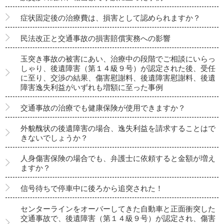
症状固定後の治療費は、損害として認められますか？
民法改正と交通事故の損害賠償実務への影響
玉突き事故の被害にあい、治療中の段階でご相談にいらっ
しゃり、後遺障害（第１４級９号）が認定された後、受任
に至り、交渉の結果、傷害慰謝料、後遺障害慰謝料、後遺
障害逸失利益がいずれも増額に至った事例
交通事故の治療でも健康保険が使用できますか？
外貌醜状の後遺障害の場合、逸失利益を請求することはで
きないでしょうか？
人身傷害保険の場合でも、弁護士に依頼すると金額が増え
ますか？
信号待ちで停車中に後ろから追突された！
センターラインをオーバーしてきた自動車と正面衝突した
交通事故で、後遺障害（第１４級９号）が認定され、傷害