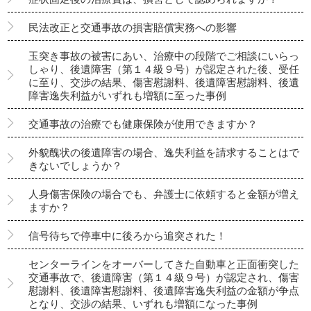
民法改正と交通事故の損害賠償実務への影響
玉突き事故の被害にあい、治療中の段階でご相談にいらっ
しゃり、後遺障害（第１４級９号）が認定された後、受任
に至り、交渉の結果、傷害慰謝料、後遺障害慰謝料、後遺
障害逸失利益がいずれも増額に至った事例
交通事故の治療でも健康保険が使用できますか？
外貌醜状の後遺障害の場合、逸失利益を請求することはで
きないでしょうか？
人身傷害保険の場合でも、弁護士に依頼すると金額が増え
ますか？
信号待ちで停車中に後ろから追突された！
センターラインをオーバーしてきた自動車と正面衝突した
交通事故で、後遺障害（第１４級９号）が認定され、傷害
慰謝料、後遺障害慰謝料、後遺障害逸失利益の金額が争点
となり、交渉の結果、いずれも増額になった事例