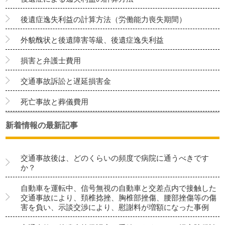
後遺症逸失利益の計算方法（労働能力喪失期間）
外貌醜状と後遺障害等級、後遺症逸失利益
損害と弁護士費用
交通事故訴訟と遅延損害金
死亡事故と葬儀費用
新着情報の最新記事
交通事故後は、どのくらいの頻度で病院に通うべきです
か？
自動車を運転中、信号無視の自動車と交差点内で接触した
交通事故により、頚椎捻挫、胸椎部挫傷、腰部挫傷等の傷
害を負い、示談交渉により、慰謝料が増額になった事例