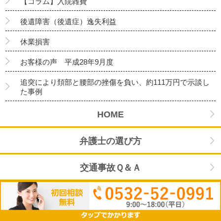
【コラム】入院雑費
後遺障害（後遺症）逸失利益
休業損害
お客様の声 平成28年9月度
追突により頚部と腰部の挫傷を負い、約111万円で示談し
た事例
HOME
弁護士の選び方
交通事故Ｑ＆Ａ
弁護士紹介
事務所紹介