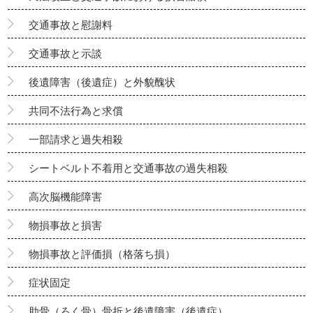
交通事故と慰謝料
交通事故と示談
後遺障害（後遺症）と外貌醜状
共同不法行為と求償
一部請求と過失相殺
シートベルト不着用と交通事故の過失相殺
高次脳機能障害
物損事故と損害
物損事故と評価損（格落ち損）
症状固定
肋骨（ろく骨）骨折と後遺障害（後遺症）