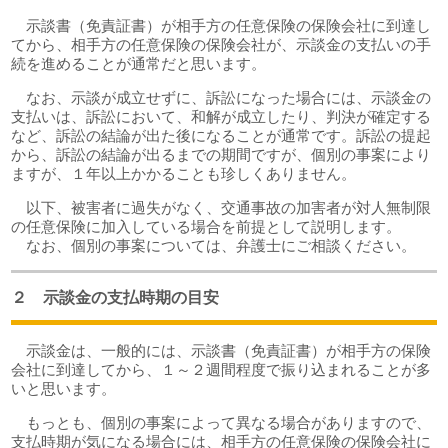
示談書（免責証書）が相手方の任意保険の保険会社に到達し
てから、相手方の任意保険の保険会社が、示談金の支払いの手
続を進めることが通常だと思います。
なお、示談が成立せずに、訴訟になった場合には、示談金の
支払いは、訴訟において、和解が成立したり、判決が確定する
など、訴訟の結論が出た後になることが通常です。訴訟の提起
から、訴訟の結論が出るまでの期間ですが、個別の事案により
ますが、１年以上かかることも珍しくありません。
以下、被害者に過失がなく、交通事故の加害者が対人無制限
の任意保険に加入している場合を前提として説明します。
なお、個別の事案については、弁護士にご相談ください。
２ 示談金の支払時期の目安
示談金は、一般的には、示談書（免責証書）が相手方の保険
会社に到達してから、１～２週間程度で振り込まれることが多
いと思います。
もっとも、個別の事案によって異なる場合がありますので、
支払時期が気になる場合には、相手方の任意保険の保険会社に