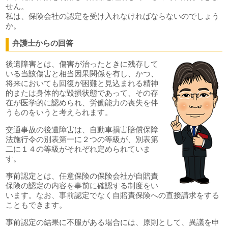
せん。
私は、保険会社の認定を受け入れなければならないのでしょう
か。
弁護士からの回答
後遺障害とは、傷害が治ったときに残存して
いる当該傷害と相当因果関係を有し、かつ、
将来においても回復が困難と見込まれる精神
的または身体的な毀損状態であって、その存
在が医学的に認められ、労働能力の喪失を伴
うものをいうと考えられます。
交通事故の後遺障害は、自動車損害賠償保障
法施行令の別表第一に２つの等級が、別表第
二に１４の等級がそれぞれ定められていま
す。
事前認定とは、任意保険の保険会社が自賠責
保険の認定の内容を事前に確認する制度をい
います。なお、事前認定でなく自賠責保険への直接請求をする
こともできます。
事前認定の結果に不服がある場合には、原則として、異議を申