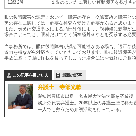
12級2号
１眼のまぶたに著しい運動障害を残すも
眼の後遺障害の認定において、障害の存在、
交通事故と障害と
害の存在に関しては、必要な検査を受ける必要があると思いま
また、例えば交通事故による頭部外傷により、視神経に影響が
場合によっては、眼科だけでなく脳神経外科などを受診する必
当事務所では、眼に後遺障害が残る可能性がある場合、適正な
協力を得ながら対応させていただいております。眼に後遺障害
事故に遭って眼に怪我を負ってしまった場合にはお気軽にご相
この記事を書いた人
最新の記事
弁護士 寺部光敏
愛知県豊橋市出身 名古屋大学法学部を卒業後
務所の代表弁護士。20年以上の弁護士歴で得た
一人でも救うため弁護活動を行っている。