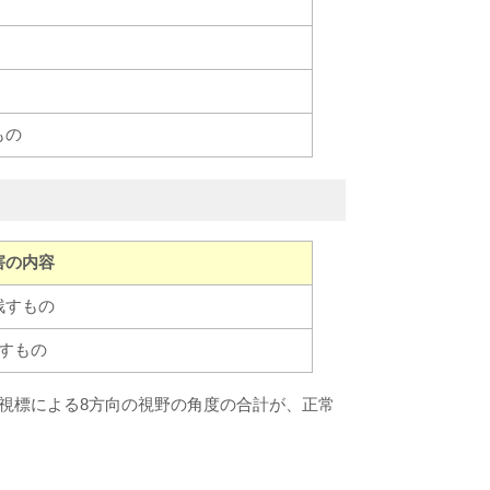
もの
害の内容
残すもの
すもの
4視標による8方向の視野の角度の合計が、正常