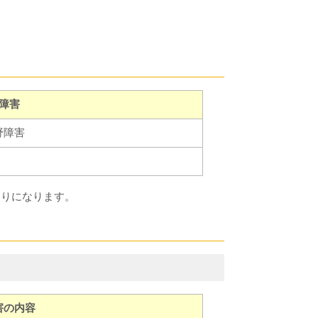
障害
野障害
通りになります。
害の内容