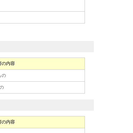
。
害の内容
もの
の
害の内容