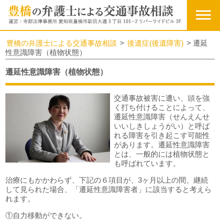
豊橋の弁護士による交通事故相談
>
後遺症(後遺障害)
>
遷延
性意識障害（植物状態）
遷延性意識障害（植物状態）
交通事故被害に遭い、頭を強
く打ち付けることによって、
遷延性意識障害（せんえんせ
いいしきしょうがい）と呼ば
れる障害を引き起こす可能性
があります。遷延性意識障害
とは、一般的には植物状態と
も呼ばれています。
治療にもかかわらず、下記の６項目が、3ヶ月以上の間、継続
して見られた場合、「遷延性意識障害者」に該当すると考えら
れます。
①自力移動ができない。