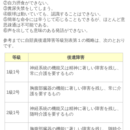
②自力摂食ができない。
③糞尿失禁をしてしまう。
④眼球は動いていても、認識することはできない。
⑤簡単な命令には辛うじて応じることもできるが、ほとんど意
思疎通は不可能である。
⑥声を出しても意味のある発語ができない。
参考までに自賠責後遺障害等級別表第１の概略は、次のとおり
です。
等級
後遺障害
神経系統の機能又は精神に著しい障害を残し、
1級1号
常に介護を要するもの
胸腹部臓器の機能に著しい障害を残し、常に介
1級2号
護を要するもの
神経系統の機能又は精神に著しい障害を残し、
2級1号
随時介護を要するもの
胸腹部臓器の機能に著しい障害を残し、随時介