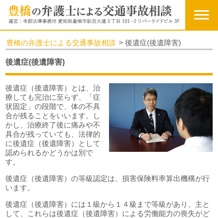
豊橋の弁護士による交通事故相談
>
後遺症(後遺障害)
後遺症(後遺障害)
後遺症（後遺障害）とは、治
療しても完治に至らず、「症
状固定」の段階で、体の不具
合が残ることをいいます。し
かし、治療終了後に痛みや不
具合が残っていても、法律的
に後遺症（後遺障害）として
認められるかどうかは別で
す。
後遺症（後遺障害）の等級認定は、損害保険料率算出機構が行
います。
後遺症（後遺障害）には１級から１４級まで等級があり、主と
して、これらは後遺症（後遺障害）による労働能力の喪失がど