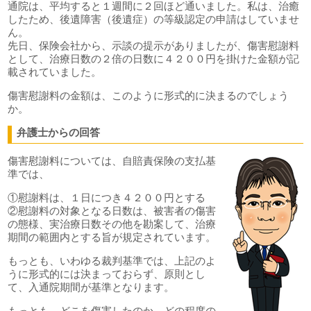
通院は、平均すると１週間に２回ほど通いました。私は、治癒
したため、後遺障害（後遺症）の等級認定の申請はしていませ
ん。
先日、保険会社から、示談の提示がありましたが、傷害慰謝料
として、治療日数の２倍の日数に４２００円を掛けた金額が記
載されていました。
傷害慰謝料の金額は、このように形式的に決まるのでしょう
か。
弁護士からの回答
傷害慰謝料については、自賠責保険の支払基
準では、
①慰謝料は、１日につき４２００円とする
②慰謝料の対象となる日数は、被害者の傷害
の態様、実治療日数その他を勘案して、治療
期間の範囲内とする旨が規定されています。
もっとも、いわゆる裁判基準では、上記のよ
うに形式的には決まっておらず、原則とし
て、入通院期間が基準となります。
もっとも、どこを傷害したのか、どの程度の