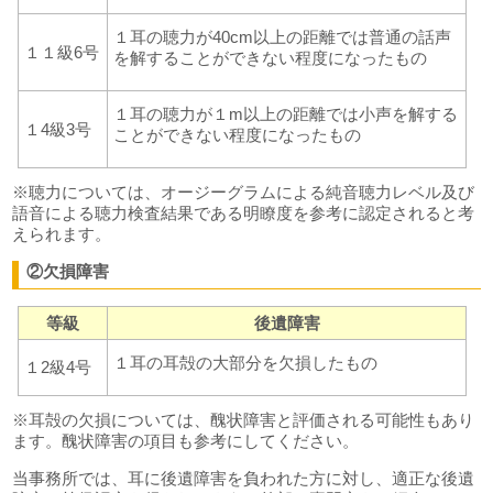
１耳の聴力が40cm以上の距離では普通の話声
１１級6号
を解することができない程度になったもの
１耳の聴力が１m以上の距離では小声を解する
１4級3号
ことができない程度になったもの
※聴力については、オージーグラムによる純音聴力レベル及び
語音による聴力検査結果である明瞭度を参考に認定されると考
えられます。
②欠損障害
等級
後遺障害
１耳の耳殻の大部分を欠損したもの
１2級4号
※耳殻の欠損については、醜状障害と評価される可能性もあり
ます。醜状障害の項目も参考にしてください。
当事務所では、耳に後遺障害を負われた方に対し、適正な後遺