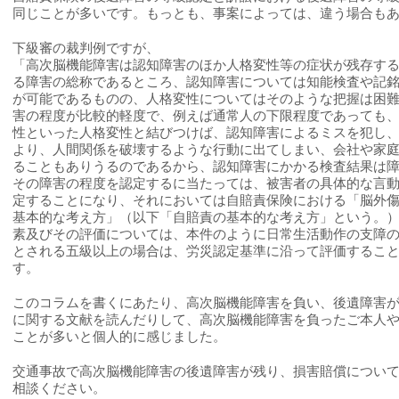
同じことが多いです。もっとも、事案によっては、違う場合も
下級審の裁判例ですが、
「高次脳機能障害は認知障害のほか人格変性等の症状が残存す
る障害の総称であるところ、認知障害については知能検査や記
が可能であるものの、人格変性についてはそのような把握は困
害の程度が比較的軽度で、例えば通常人の下限程度であっても
性といった人格変性と結びつけば、認知障害によるミスを犯し
より、人間関係を破壊するような行動に出てしまい、会社や家
ることもありうるのであるから、認知障害にかかる検査結果は
その障害の程度を認定するに当たっては、被害者の具体的な言
定することになり、それにおいては自賠責保険における「脳外
基本的な考え方」（以下「自賠責の基本的な考え方」という。
素及びその評価については、本件のように日常生活動作の支障
とされる五級以上の場合は、労災認定基準に沿って評価するこ
す。
このコラムを書くにあたり、高次脳機能障害を負い、後遺障害
に関する文献を読んだりして、高次脳機能障害を負ったご本人
ことが多いと個人的に感じました。
交通事故で高次脳機能障害の後遺障害が残り、損害賠償につい
相談ください。