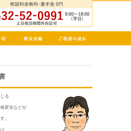
害
生じる
人格変化などが
ます。
級は、