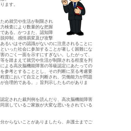
あります。
るため就労や生活が制限され
銘力検査により数量的な把握
難である。かつまた、認知障
、脱抑制、感情易変及び攻撃
、あるいはその認識がないのに注意されることに
庭といった社会に参加することが著しく困難にな
障害のごく一面を示すにすぎない。したがって、
動等を踏まえて就労や生活が制限される程度を判
傷による高次脳機能障害の等級認定にあたっての
）を参考とすることとし、その判断に至る考慮要
の程度において自立と判断され、労働能力が問題
とが合理的である。」旨判示したものがありま
が認定された裁判例を読んだり、高次脳機能障害
や同居しているご家族が大変な思いをされている
て分からないことがありましたら、弁護士までご