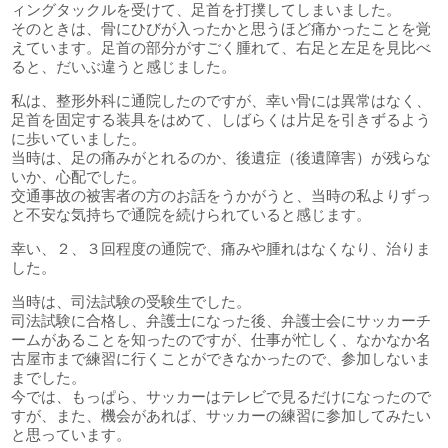
ィングタックルを受けて、足首を打撲してしまいました。
そのときは、骨にひびが入ったかと思うほど痛かったことを覚
えています。足首の部分がすごく腫れて、右足と左足を見比べ
ると、だいぶ違うと感じました。
私は、整形外科に通院したのですが、幸い骨には異常はなく、
足首を固定する装具をはめて、しばらくは片足を引きずるよう
に歩いていました。
当時は、足の痛みがとれるのか、後遺症（後遺障害）が残らな
いか、心配でした。
交通事故の被害者の方のお話をうかがうと、当時の私よりずっ
と不安な気持ちで通院を続けられていると感じます。
幸い、２、３回程度の通院で、痛みや腫れはなくなり、治りま
した。
当時は、司法試験の受験生でした。
司法試験に合格し、弁護士になった後、弁護士会にサッカーチ
ームがあることを知ったのですが、仕事が忙しく、なかなか名
古屋市まで練習に行くことができなかったので、参加しないま
までした。
今では、もっぱら、サッカーはテレビで見るだけになったので
すが、また、機会があれば、サッカーの練習に参加してみたい
と思っています。