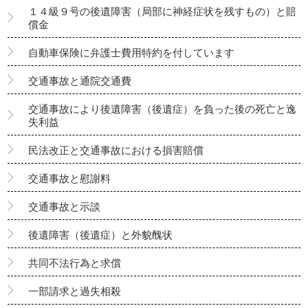
１４級９号の後遺障害（局部に神経症状を残すもの）と賠
償金
自動車保険に弁護士費用特約を付しています
交通事故と通院交通費
交通事故により後遺障害（後遺症）を負った後の死亡と逸
失利益
民法改正と交通事故における損害賠償
交通事故と慰謝料
交通事故と示談
後遺障害（後遺症）と外貌醜状
共同不法行為と求償
一部請求と過失相殺