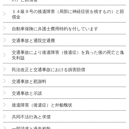
１４級９号の後遺障害（局部に神経症状を残すもの）と賠
償金
自動車保険に弁護士費用特約を付しています
交通事故と通院交通費
交通事故により後遺障害（後遺症）を負った後の死亡と逸
失利益
民法改正と交通事故における損害賠償
交通事故と慰謝料
交通事故と示談
後遺障害（後遺症）と外貌醜状
共同不法行為と求償
一部請求と過失相殺