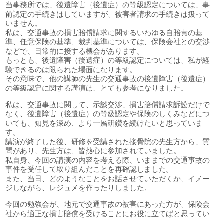
当事務所では、後遺障害（後遺症）の等級認定については、事
前認定の手続きはしていますが、被害者請求の手続きは扱って
いません。
私は、交通事故の損害賠償請求に関するいわゆる自賠責の基
準、任意保険の基準、裁判基準については、保険会社との交渉
などで、日常的に接する機会があります。
もっとも、後遺障害（後遺症）の等級認定については、私が経
験できるのは限られた場面になります。
その意味で、他の講師の先生の交通事故の後遺障害（後遺症）
の等級認定に関する講演は、とても参考になりました。
私は、交通事故に関して、示談交渉、損害賠償請求訴訟だけで
なく、後遺障害（後遺症）の等級認定や保険のしくみなどにつ
いても、知見を深め、より一層研鑽を続けたいと思っていま
す。
講演が終了した後、研修を受講された接骨院の先生方から、質
問があり、先生方は、皆熱心に参加されていました。
私自身、今回の講演の内容を考える際、いままでの交通事故の
事件を受任して取り組んだことを再確認しました。
また、当日、どのようなことをお話させていただくか、イメー
ジしながら、レジュメを作ったりしました。
今回の勉強会が、地元で交通事故の被害にあった方が、保険会
社から適正な損害賠償を受けることにお役に立てばと思ってい