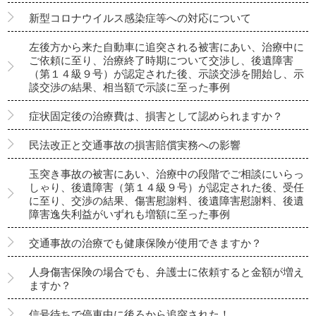
新型コロナウイルス感染症等への対応について
左後方から来た自動車に追突される被害にあい、治療中に
ご依頼に至り、治療終了時期について交渉し、後遺障害
（第１４級９号）が認定された後、示談交渉を開始し、示
談交渉の結果、相当額で示談に至った事例
症状固定後の治療費は、損害として認められますか？
民法改正と交通事故の損害賠償実務への影響
玉突き事故の被害にあい、治療中の段階でご相談にいらっ
しゃり、後遺障害（第１４級９号）が認定された後、受任
に至り、交渉の結果、傷害慰謝料、後遺障害慰謝料、後遺
障害逸失利益がいずれも増額に至った事例
交通事故の治療でも健康保険が使用できますか？
人身傷害保険の場合でも、弁護士に依頼すると金額が増え
ますか？
信号待ちで停車中に後ろから追突された！