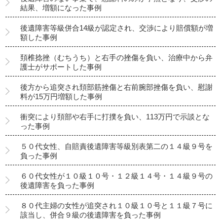
結果、増額になった事例
後遺障害等級併合14級が認定され、交渉により賠償額が増
額した事例
頚椎捻挫（むちうち）と右手の挫傷を負い、治療中から弁
護士がサポートした事例
後方から追突され頚部筋挫傷と右前腕部挫傷を負い、慰謝
料が15万円増額した事例
衝突により頚部や右手に打撲を負い、113万円で示談とな
った事例
５０代女性、自賠責後遺障害等級別表第二の１４級９号を
負った事例
６０代女性が１０級１０号・１２級１４号・１４級９号の
後遺障害を負った事例
８０代主婦の女性が追突され１０級１０号と１１級７号に
該当し、併合９級の後遺障害を負った事例